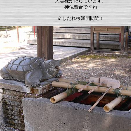
大黒様が祀らています。
神仏習合ですね
※しだれ桜満開間近！