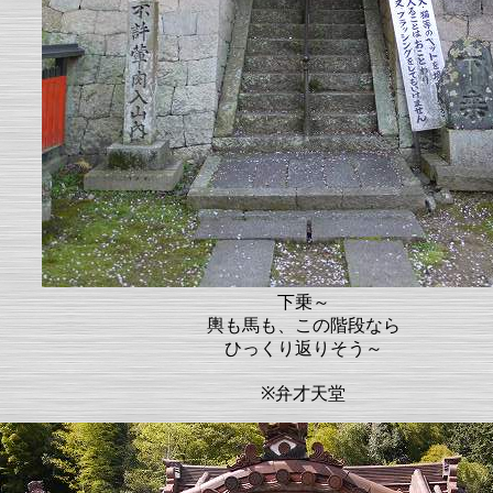
下乗～
輿も馬も、この階段なら
ひっくり返りそう～
※弁才天堂