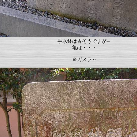
手水鉢は古そうですが～
亀は・・・
※ガメラ～