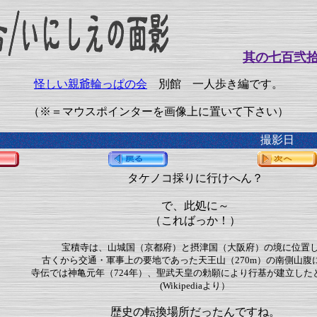
其の七百弐
怪しい親爺輪っぱの会
別館 一人歩き編です。
（※＝マウスポインターを画像上に置いて下さい）
撮影日 20
タケノコ採りに行けへん？
で、此処に～
（こればっか！）
宝積寺は、山城国（京都府）と摂津国（大阪府）の境に位置
古くから交通・軍事上の要地であった天王山（270m）の南側山腹
寺伝では神亀元年（724年）、聖武天皇の勅願により行基が建立した
(Wikipediaより）
歴史の転換場所だったんですね。